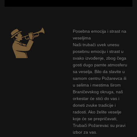
Posebna emocija i strast na
veseljima
Naši trubači uvek unesu
posebnu emociju i strast u
svako izvođenje, zbog čega
gosti dugo pamte atmosferu
sa veselja. Bilo da slavite u
samom centru Požarevca ili
u selima i mestima širom
Braničevskog okruga, naš
orkestar će stići do vas i
doneti zvuke tradicije i
radosti. Ako želite veselje
koje će se prepričavati,
Trubači Požarevac su pravi
izbor za vas.