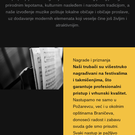
prirodnim lepotama, kulturnim nasleđem i narodnom tradicijom, a
naše izvođenje muzike poštuje lokalne običaje i običaje proslave,
uz dodavanje modernih elemenata koji veselje čine još življim i
atraktivnijim.
Nagrade i priznanja
Naši trubači su višestruko
nagrađivani na festivalima
i takmičenjima, što
garantuje profesionalni
pristup i vrhunski kvalitet.
Nastupamo ne samo u
Požarevcu, već i u okolnim
opštinama Braničeva,
donoseći radost i zabavu
svuda gde smo prisutni.
Svaki nastup je pažljivo