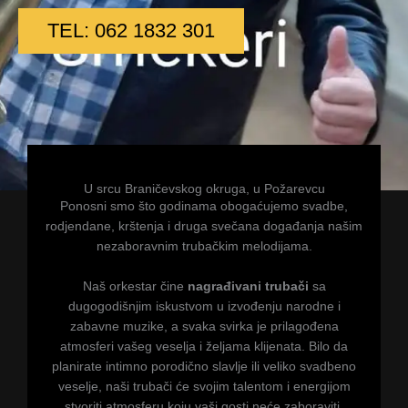
TEL: 062 1832 301
U srcu Braničevskog okruga, u Požarevcu
Ponosni smo što godinama obogaćujemo svadbe,
rodjendane, krštenja i druga svečana događanja našim
nezaboravnim trubačkim melodijama.
Naš orkestar čine
nagrađivani trubači
sa
dugogodišnjim iskustvom u izvođenju narodne i
zabavne muzike, a svaka svirka je prilagođena
atmosferi vašeg veselja i željama klijenata. Bilo da
planirate intimno porodično slavlje ili veliko svadbeno
veselje, naši trubači će svojim talentom i energijom
stvoriti atmosferu koju vaši gosti neće zaboraviti.