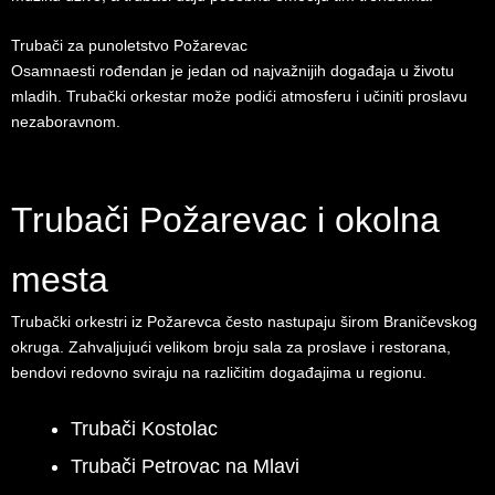
Trubači za punoletstvo Požarevac
Osamnaesti rođendan je jedan od najvažnijih događaja u životu
mladih. Trubački orkestar može podići atmosferu i učiniti proslavu
nezaboravnom.
Trubači Požarevac i okolna
mesta
Trubački orkestri iz Požarevca često nastupaju širom Braničevskog
okruga. Zahvaljujući velikom broju sala za proslave i restorana,
bendovi redovno sviraju na različitim događajima u regionu.
Trubači Kostolac
Trubači Petrovac na Mlavi