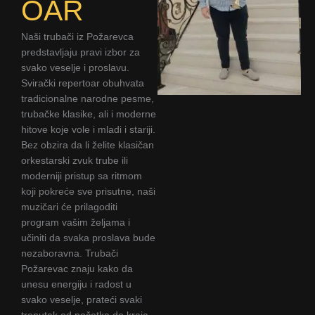
OAR
Naši trubači iz Požarevca
predstavljaju pravi izbor za
svako veselje i proslavu.
Svirački repertoar obuhvata
tradicionalne narodne pesme,
trubačke klasike, ali i moderne
hitove koje vole i mladi i stariji.
Bez obzira da li želite klasičan
orkestarski zvuk trube ili
moderniji pristup sa ritmom
koji pokreće sve prisutne, naši
muzičari će prilagoditi
program vašim željama i
učiniti da svaka proslava bude
nezaboravna. Trubači
Požarevac znaju kako da
unesu energiju i radost u
svako veselje, prateći svaki