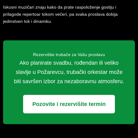
Iskusni muzičari znaju kako da prate raspoloženje gostiju i
prilagode repertoar tokom večeri, pa svaka proslava dobija
jedinstven tok i dinamiku.
Rezervišite trubače za Vašu proslavu
Ako planirate svadbu, rođendan ili veliko
slavlje u Požarevcu, trubački orkestar može
biti savršen izbor za nezaboravnu atmosferu.
Pozovite i rezervišite termin