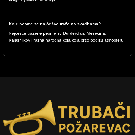
Koje pesme se najčešće traže na svadbama?
Najčešće tražene pesme su Đurđevdan, Mesečina,
Kalašnjikov i razna narodna kola koja brzo podižu atmosferu.