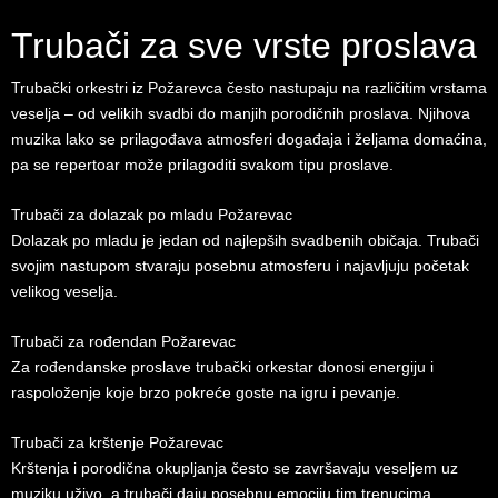
Trubači za sve vrste proslava
Trubački orkestri iz Požarevca često nastupaju na različitim vrstama
veselja – od velikih svadbi do manjih porodičnih proslava. Njihova
muzika lako se prilagođava atmosferi događaja i željama domaćina,
pa se repertoar može prilagoditi svakom tipu proslave.
Trubači za dolazak po mladu Požarevac
Dolazak po mladu je jedan od najlepših svadbenih običaja. Trubači
svojim nastupom stvaraju posebnu atmosferu i najavljuju početak
velikog veselja.
Trubači za rođendan Požarevac
Za rođendanske proslave trubački orkestar donosi energiju i
raspoloženje koje brzo pokreće goste na igru i pevanje.
Trubači za krštenje Požarevac
Krštenja i porodična okupljanja često se završavaju veseljem uz
muziku uživo, a trubači daju posebnu emociju tim trenucima.