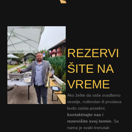
REZERVI
ŠITE NA
VREME
Ako želite da vaše svadbeno
veselje, rođendan ili proslava
budu zaista posebni,
kontaktirajte nas i
rezervišite svoj termin
. Sa
nama je svaki trenutak