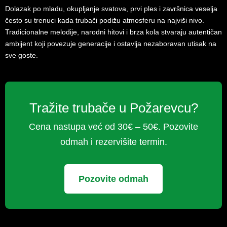
Dolazak po mladu, okupljanje svatova, prvi ples i završnica veselja
često su trenuci kada trubači podižu atmosferu na najviši nivo.
Tradicionalne melodije, narodni hitovi i brza kola stvaraju autentičan
ambijent koji povezuje generacije i ostavlja nezaboravan utisak na
sve goste.
Tražite trubače u Požarevcu?
Cena nastupa već od 30€ – 50€. Pozovite
odmah i rezervišite termin.
Pozovite odmah