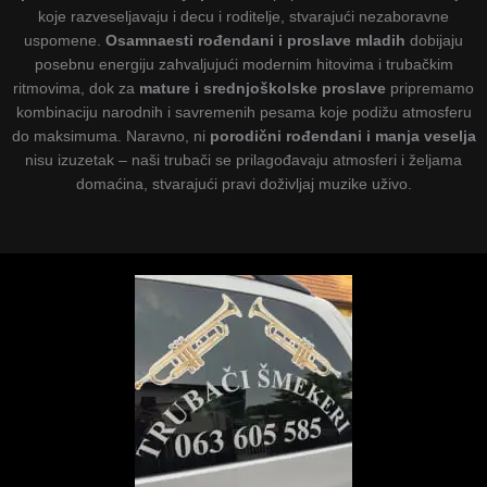
koje razveseljavaju i decu i roditelje, stvarajući nezaboravne
uspomene.
Osamnaesti rođendani i proslave mladih
dobijaju
posebnu energiju zahvaljujući modernim hitovima i trubačkim
ritmovima, dok za
mature i srednjoškolske proslave
pripremamo
kombinaciju narodnih i savremenih pesama koje podižu atmosferu
do maksimuma. Naravno, ni
porodični rođendani i manja veselja
nisu izuzetak – naši trubači se prilagođavaju atmosferi i željama
domaćina, stvarajući pravi doživljaj muzike uživo.