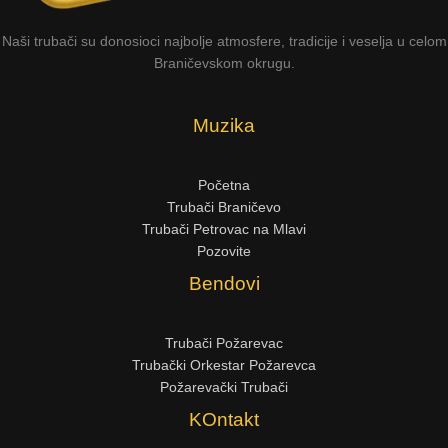
Naši trubači su donosioci najbolje atmosfere, tradicije i veselja u celom
Braničevskom okrugu.
Muzika
Početna
Trubači Braničevo
Trubači Petrovac na Mlavi
Pozovite
Bendovi
Trubači Požarevac
Trubački Orkestar Požarevca
Požarevački Trubači
KOntakt