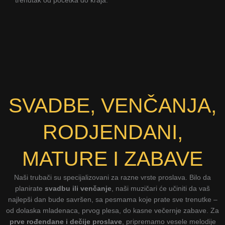
trenutak od početka do kraja.
SVADBE, VENČANJA,
RODJENDANI,
MATURE I ZABAVE
Naši trubači su specijalizovani za razne vrste proslava. Bilo da
planirate
svadbu ili venčanje
, naši muzičari će učiniti da vaš
najlepši dan bude savršen, sa pesmama koje prate sve trenutke –
od dolaska mladenaca, prvog plesa, do kasne večernje zabave. Za
prve rođendane i dečije proslave
, pripremamo vesele melodije