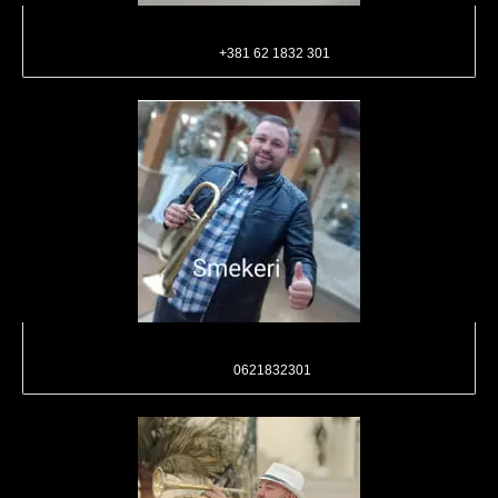
Požarevački Trubački Orkestar
Telefon:
+381 62 1832 301
Трубачи Браничево
Позив:
0621832301