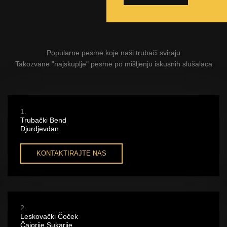
Popularne pesme koje naši trubači sviraju
Takozvane "najskuplje" pesme po mišljenju iskusnih slušalaca
1.
Trubački Bend
Djurdjevdan
KONTAKTIRAJTE NAS
2.
Leskovački Čoček
Čajorije Sukarije