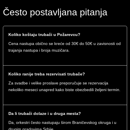
Često postavljana pitanja
Koliko koštaju trubači u Požarevcu?
Cena nastupa obično se kreće od 30€ do 50€ u zavisnosti od
trajanja nastupa i broja muzičara.
Koliko ranije treba rezervisati trubače?
Za svadbe i velike proslave preporučuje se rezervacija
nekoliko meseci unapred kako biste obezbedili željeni termin.
Da li trubači dolaze i u druga mesta?
Da, orkestri često nastupaju širom Braničevskog okruga i u
drugim gradovima Srbije.