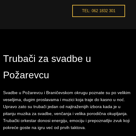
TEL: 062 1832 301
Trubači za svadbe u
Požarevcu
Svadbe u Požarevcu i Braničevskom okrugu poznate su po velikim
veseljima, dugim proslavama i muzici koja traje do kasno u noć.
Upravo zato su trubači jedan od najtraženijih izbora kada je u
pitanju muzika za svadbe, venčanja i velika porodična okupljanja.
Trubački orkestar donosi energiju, emociju i prepoznatljiv zvuk koji
pokreće goste na igru već od prvih taktova.