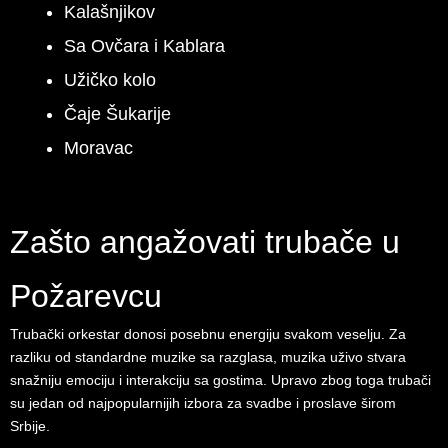
Kalašnjikov
Sa Ovčara i Kablara
Užičko kolo
Čaje Šukarije
Moravac
Zašto angažovati trubače u
Požarevcu
Trubački orkestar donosi posebnu energiju svakom veselju. Za
razliku od standardne muzike sa razglasa, muzika uživo stvara
snažniju emociju i interakciju sa gostima. Upravo zbog toga trubači
su jedan od najpopularnijih izbora za svadbe i proslave širom
Srbije.