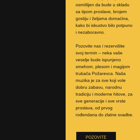
osmišljen da bude u skladu
sa tipom proslave, brojem
gostiju i željama domaćina,
kako bi iskustvo bilo potpuno
i nezaboravno.
Pozovite nas i rezervišite
svoj termin – neka vaše
veselje bude ispunjeno
smehom, plesom i magijom
trubača Požarevca. Naša
muzika je za sve koji vole
dobru zabavu, narodnu
tradiciju i moderne hitove, za
sve generacije i sve vrste
proslava, od prvog
rođendana do zlatne svadbe.
POZOVITE