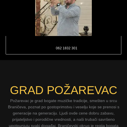
Trubači Požarevac
Tel:
062 1832 301
GRAD POŽAREVAC
Požarevac je grad bogate muzičke tradicije, smešten u srcu
Braničeva, poznat po gostoprimstvu i veselju koje se prenosi s
generacije na generaciju. Ljudi ovde cene dobru zabavu,
prijateljstvo i porodične vrednosti, a naši trubači savršeno
upotpunjuju svaki događaj. Braničevski okrug je regija bogata