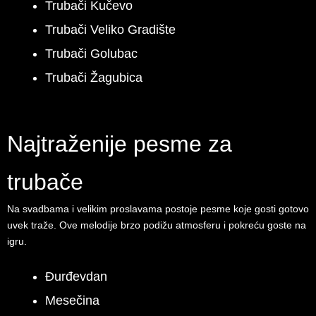
Trubači Kučevo
Trubači Veliko Gradište
Trubači Golubac
Trubači Žagubica
Najtraženije pesme za
trubače
Na svadbama i velikim proslavama postoje pesme koje gosti gotovo
uvek traže. Ove melodije brzo podižu atmosferu i pokreću goste na
igru.
Đurđevdan
Mesečina