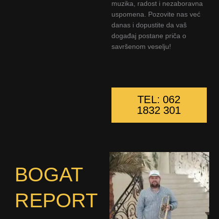
muzika, radost i nezaboravna
uspomena. Pozovite nas već
danas i dopustite da vaš
događaj postane priča o
savršenom veselju!
TEL: 062
1832 301
BOGAT
REPORT