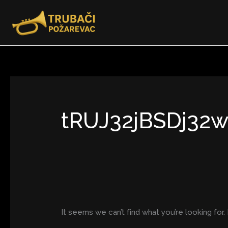
Skip
Search
to
for:
content
tRUJ32jBSDj32
It seems we can’t find what you’re looking for.