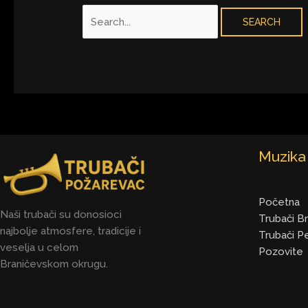
Muzika
Početna
Naši trubači su donosioci
Trubači B
najbolje atmosfere, tradicije i
Trubači P
veselja u celom
Pozovite
Braničevskom okrugu.