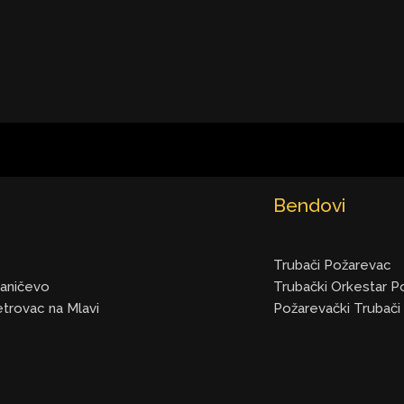
Bendovi
Trubači Požarevac
raničevo
Trubački Orkestar P
etrovac na Mlavi
Požarevački Trubači